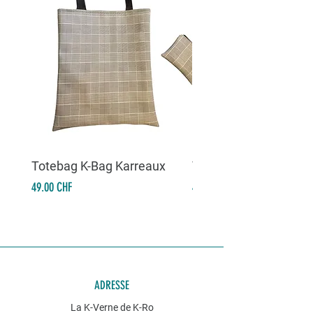
Totebag K-Bag Karreaux
Totebag K-Bag Skull 
Prix
Prix
49.00 CHF
49.00 CHF
ADRESSE
La K-Verne de K-Ro