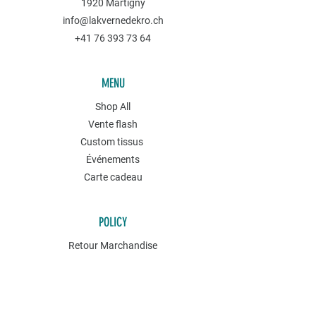
1920 Martigny
info@lakvernedekro.ch
+41 76 393 73 64
MENU
Shop All
Vente flash
Custom tissus
Événements
Carte cadeau
POLICY
Retour Marchandise
Conditions générales
Politique de confidentialités
Contact