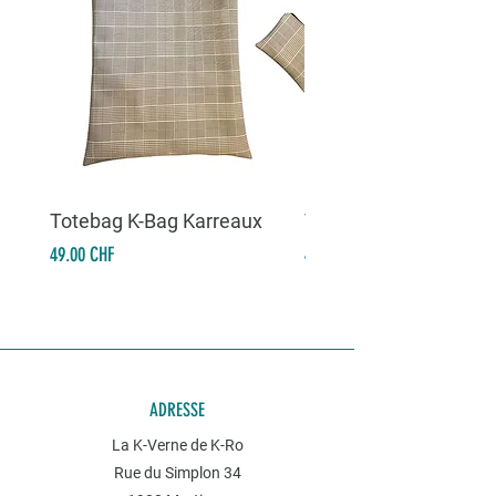
Totebag K-Bag Karreaux
Totebag K-Bag Skull 
Prix
Prix
49.00 CHF
49.00 CHF
ADRESSE
La K-Verne de K-Ro
Rue du Simplon 34