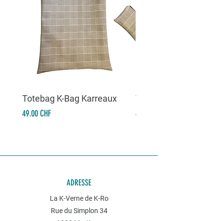
Totebag K-Bag Karreaux
Totebag K-Bag Skull 
Prix
Prix
49.00 CHF
49.00 CHF
ADRESSE
La K-Verne de K-Ro
Rue du Simplon 34