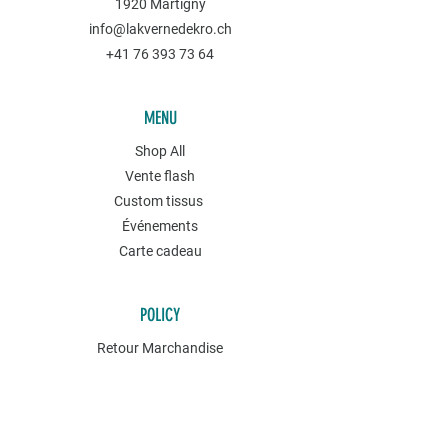
1920 Martigny
info@lakvernedekro.ch
+41 76 393 73 64
MENU
Shop All
Vente flash
Custom tissus
Événements
Carte cadeau
POLICY
Retour Marchandise
Conditions générales
Politique de confidentialités
Contact