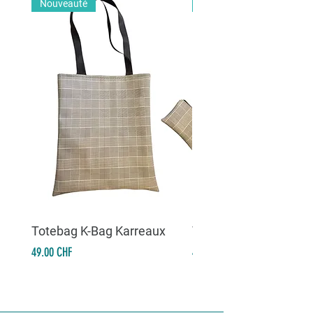
Nouveauté
Nouveauté
Totebag K-Bag Karreaux
Totebag K-Bag Skull 
Prix
Prix
49.00 CHF
49.00 CHF