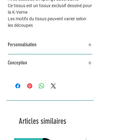
Ce tissus est un tissux exclusif dessiné pour
la K-Verne
Les motifs du tissus peuvent varier selon
les découpes
Personnalisation
Pour une commande personnalisée, unique
Conception
et sur mesure, n’hésitez pas à me contacter
par mail à info@lakvernedekro.ch
L'article est en stock
Articles similaires