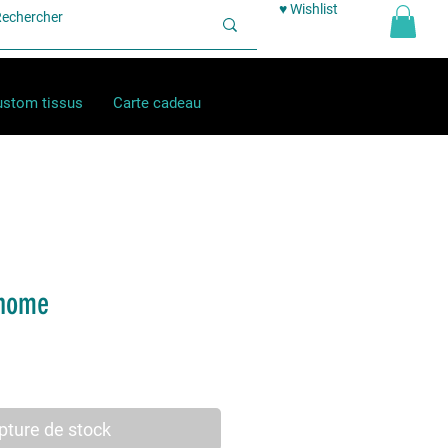
♥ Wishlist
stom tissus
Carte cadeau
Gnome
pture de stock