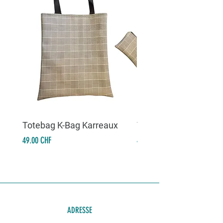
Totebag K-Bag Karreaux
Totebag K-Bag Skull 
Prix
Prix
49.00 CHF
49.00 CHF
ADRESSE