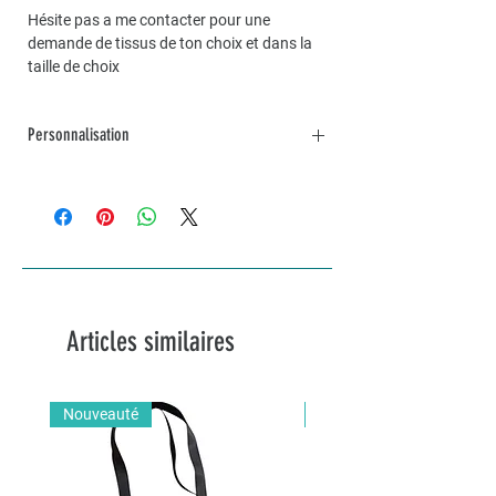
Hésite pas a me contacter pour une
demande de tissus de ton choix et dans la
taille de choix
Personnalisation
Pour une commande personnalisée, unique
et sur mesure, n’hésitez pas à me contacter
par mail à info@lakvernedekro.ch
Articles similaires
Nouveauté
Nouveauté