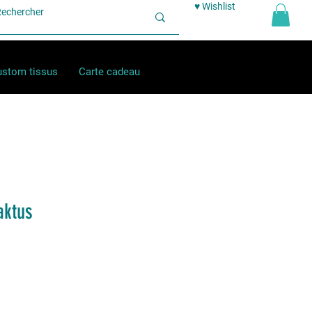
♥ Wishlist
stom tissus
Carte cadeau
aktus