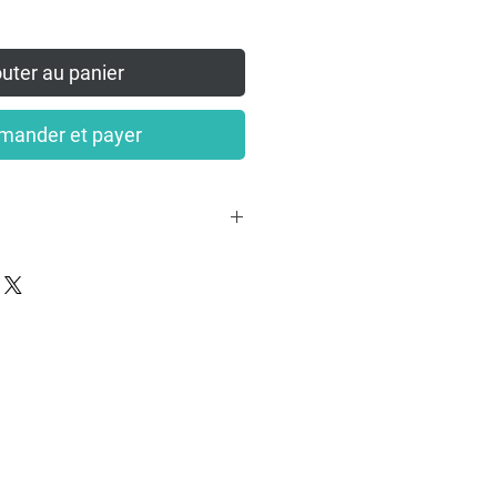
uter au panier
ander et payer
rsonnalisée, unique et sur
 à me contacter par mail à
ch