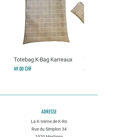
Totebag K-Bag Karreaux
Totebag K-Bag Skull 
Prix
Prix
49.00 CHF
49.00 CHF
ADRESSE
La K-Verne de K-Ro
Rue du Simplon 34
1920 Martigny