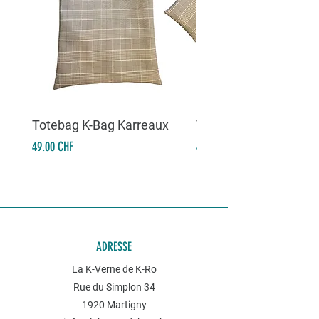
Totebag K-Bag Karreaux
Totebag K-Bag Skull 
Prix
Prix
49.00 CHF
49.00 CHF
ADRESSE
La K-Verne de K-Ro
Rue du Simplon 34
1920 Martigny