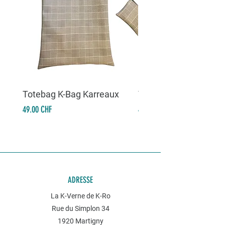
Totebag K-Bag Karreaux
Totebag K-Bag Skull 
Prix
Prix
49.00 CHF
49.00 CHF
ADRESSE
La K-Verne de K-Ro
Rue du Simplon 34
1920 Martigny