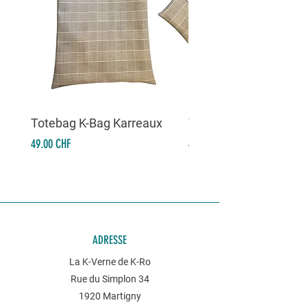
Totebag K-Bag Karreaux
Totebag K-Bag Skull 
Prix
Prix
49.00 CHF
49.00 CHF
ADRESSE
La K-Verne de K-Ro
Rue du Simplon 34
1920 Martigny