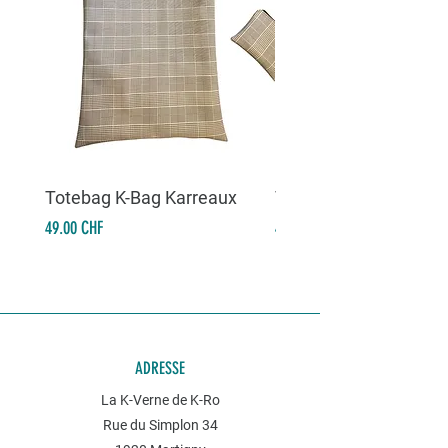
Totebag K-Bag Karreaux
Totebag K-Bag Skull 
Prix
Prix
49.00 CHF
49.00 CHF
ADRESSE
La K-Verne de K-Ro
Rue du Simplon 34