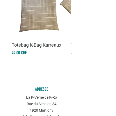
Totebag K-Bag Karreaux
Totebag K-Bag Skull 
Prix
Prix
49.00 CHF
49.00 CHF
ADRESSE
La K-Verne de K-Ro
Rue du Simplon 34
1920 Martigny