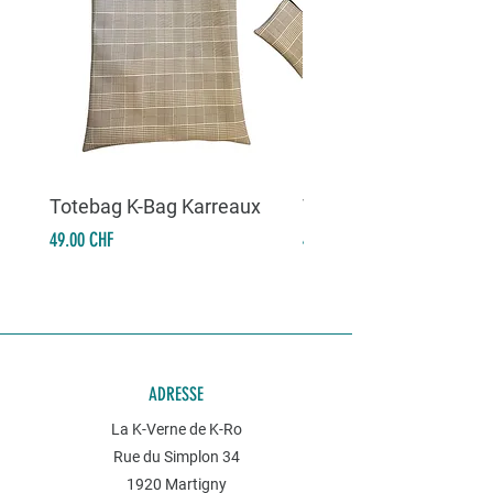
Totebag K-Bag Karreaux
Totebag K-Bag Skull 
Prix
Prix
49.00 CHF
49.00 CHF
ADRESSE
La K-Verne de K-Ro
Rue du Simplon 34
1920 Martigny