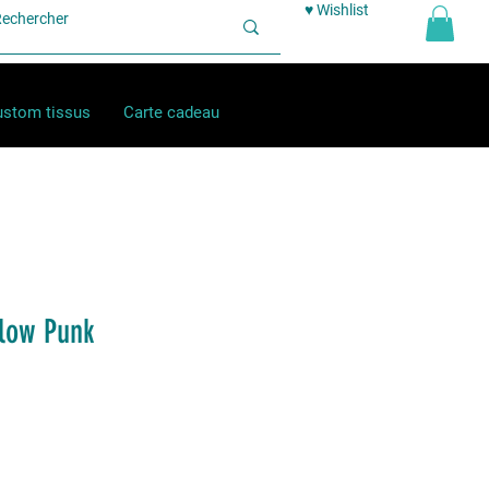
♥ Wishlist
stom tissus
Carte cadeau
low Punk