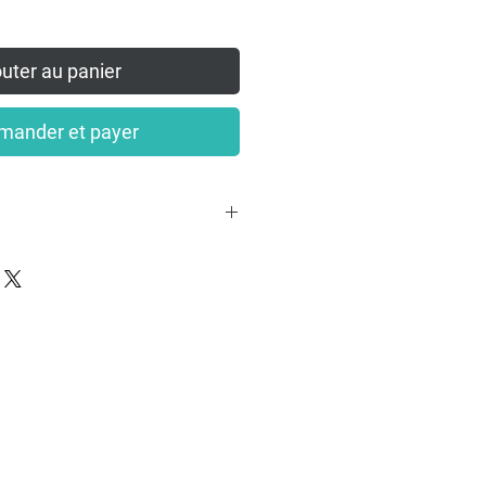
uter au panier
ander et payer
rsonnalisée, unique et sur
 à me contacter par mail à
ch