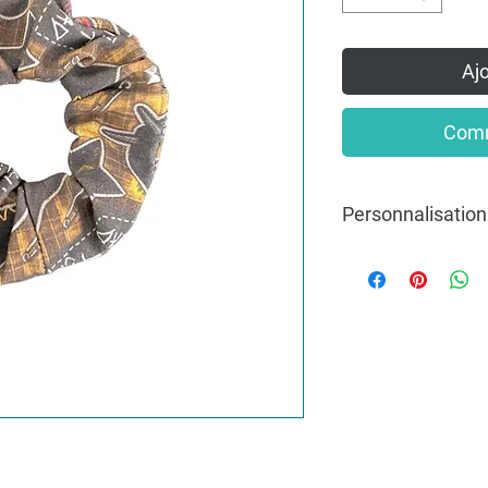
Ajo
Comm
Personnalisation
Pour une commande pe
mesure, n’hésitez pas
info@lakvernedekro.