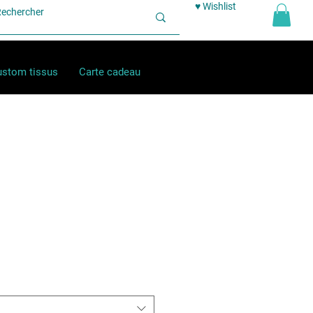
♥ Wishlist
stom tissus
Carte cadeau
ix
omotionnel