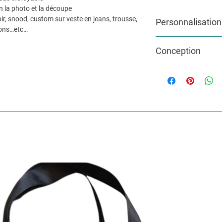
n la photo et la découpe
ir, snood, custom sur veste en jeans, trousse,
Personnalisation
sons…etc…
Pour une commande pe
Conception
mesure, n’hésitez pas
info@lakvernedekro.
L'article sera fabriqu
un délai d'une à deux
tissus... plus si je dois
au courant dans ce c