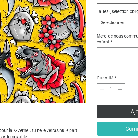
Tailles ( sélection obli
Sélectionner
Merci de nous commun
enfant
*
Quantité
*
Ajo
Comm
pour la K-Verne… tu ne le verras nulle part
ssus incroyable