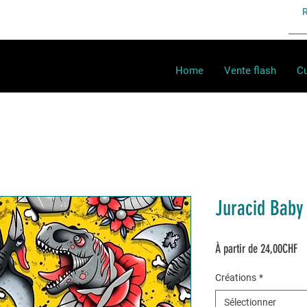
Home
Vente flash
Cu
Juracid Baby
Pr
À partir de
24,00CHF
pr
Créations
*
Sélectionner