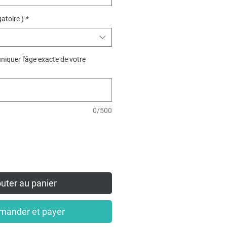
gatoire )
*
iquer l'âge exacte de votre
0/500
uter au panier
ander et payer