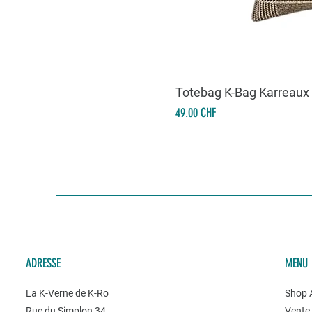
Totebag K-Bag Karreaux
Prix
49.00 CHF
ADRESSE
MENU
La K-Verne de K-Ro
Shop A
Rue du Simplon 34
Vente 