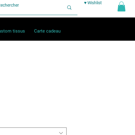
♥ Wishlist
stom tissus
Carte cadeau
ix
omotionnel