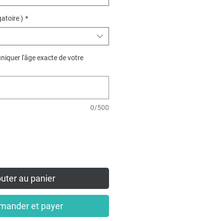
gatoire )
*
iquer l'âge exacte de votre
0/500
uter au panier
ander et payer