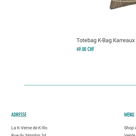
Totebag K-Bag Karreaux
Prix
49.00 CHF
ADRESSE
MENU
La K-Verne de K-Ro
Shop A
Rue du Simplon 34
Vente 