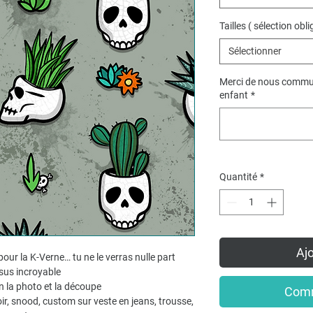
Tailles ( sélection obli
Sélectionner
Merci de nous commun
enfant
*
Quantité
*
Ajo
pour la K-Verne… tu ne le verras nulle part
ssus incroyable
n la photo et la découpe
Comm
ir, snood, custom sur veste en jeans, trousse,