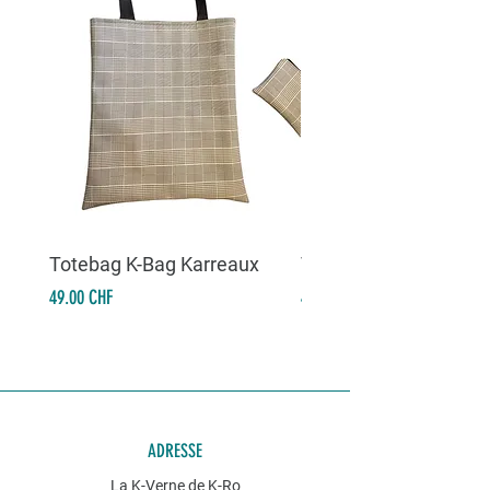
Totebag K-Bag Karreaux
Totebag K-Bag Skull 
Prix
Prix
49.00 CHF
49.00 CHF
ADRESSE
La K-Verne de K-Ro