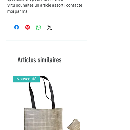
Si tu souhaites un article assorti, contacte
moi par mail
Articles similaires
Nouveauté
Nouveauté