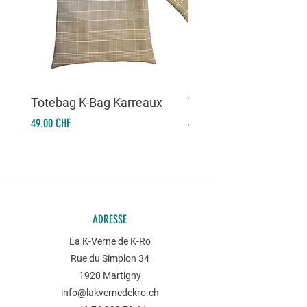
Totebag K-Bag Karreaux
Totebag K-Bag Skull 
Prix
Prix
49.00 CHF
49.00 CHF
ADRESSE
La K-Verne de K-Ro
Rue du Simplon 34
1920 Martigny
info@lakvernedekro.ch