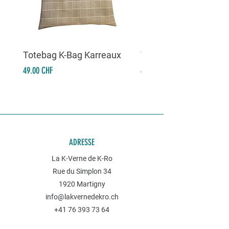
Totebag K-Bag Karreaux
Totebag K-Bag Skull 
Prix
Prix
49.00 CHF
49.00 CHF
ADRESSE
La K-Verne de K-Ro
Rue du Simplon 34
1920 Martigny
info@lakvernedekro.ch
+41 76 393 73 64