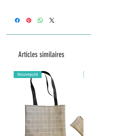
14cm x 20cm
Articles similaires
Nouveauté
Nouveauté