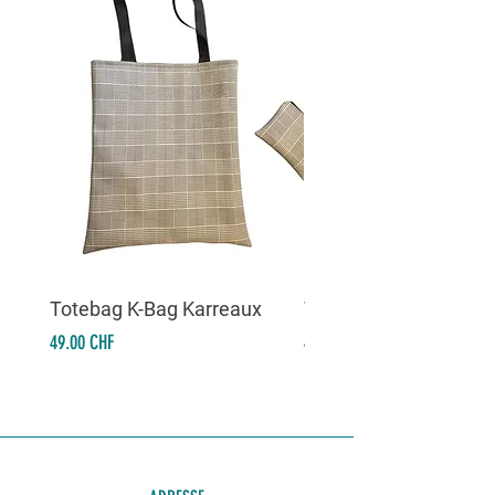
Totebag K-Bag Karreaux
Totebag K-Bag Skull 
Prix
Prix
49.00 CHF
49.00 CHF