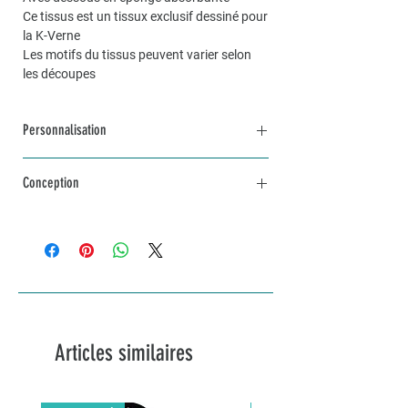
Ce tissus est un tissux exclusif dessiné pour
la K-Verne
Les motifs du tissus peuvent varier selon
les découpes
Personnalisation
Pour une commande personnalisée, unique
Conception
et sur mesure, n’hésitez pas à me contacter
par mail à info@lakvernedekro.ch
L'article est en stock
Articles similaires