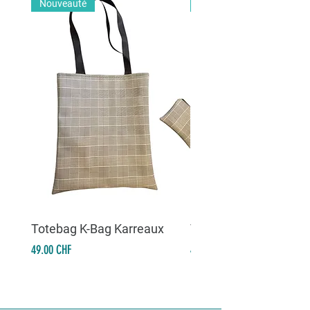
Nouveauté
Nouveauté
Totebag K-Bag Karreaux
Totebag K-Bag Skull 
Prix
Prix
49.00 CHF
49.00 CHF