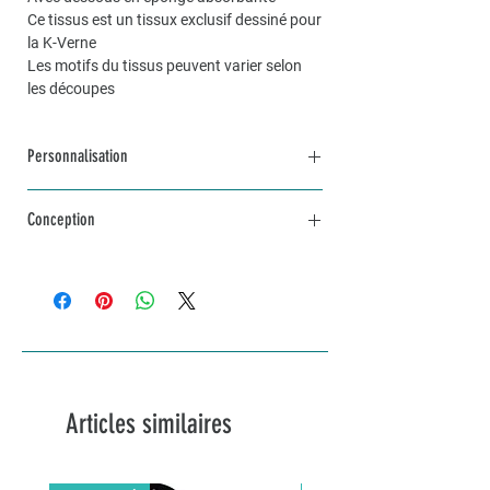
Ce tissus est un tissux exclusif dessiné pour
la K-Verne
Les motifs du tissus peuvent varier selon
les découpes
Personnalisation
Pour une commande personnalisée, unique
Conception
et sur mesure, n’hésitez pas à me contacter
par mail à info@lakvernedekro.ch
L'article est en stock
Articles similaires