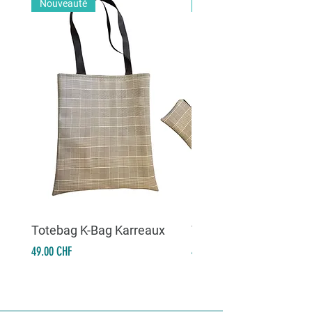
Nouveauté
Nouveauté
Totebag K-Bag Karreaux
Totebag K-Bag Skull 
Prix
Prix
49.00 CHF
49.00 CHF