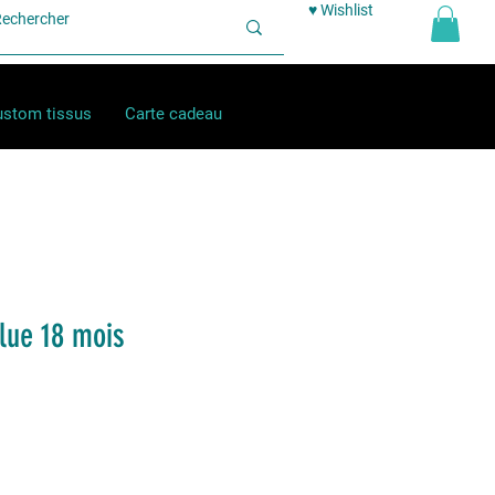
♥ Wishlist
stom tissus
Carte cadeau
lue 18 mois