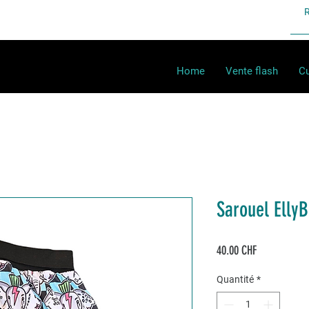
Home
Vente flash
Cu
Sarouel EllyB
Prix
40.00 CHF
Quantité
*