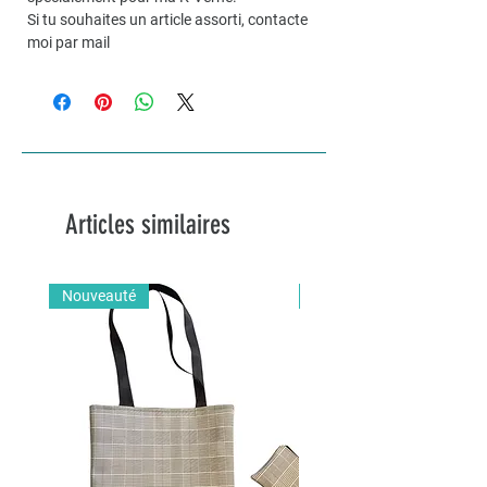
Si tu souhaites un article assorti, contacte
moi par mail
Articles similaires
Nouveauté
Nouveauté