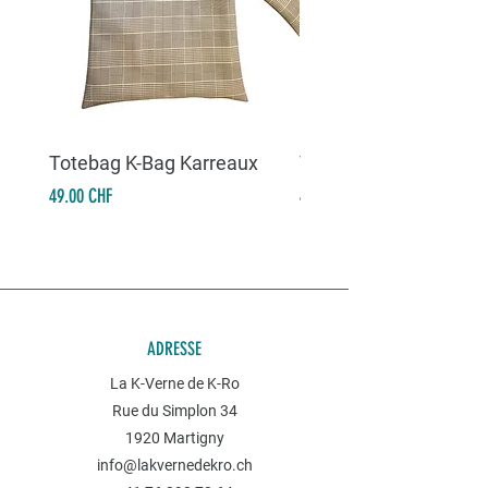
Totebag K-Bag Karreaux
Totebag K-Bag Skull 
Prix
Prix
49.00 CHF
49.00 CHF
ADRESSE
La K-Verne de K-Ro
Rue du Simplon 34
1920 Martigny
info@lakvernedekro.ch