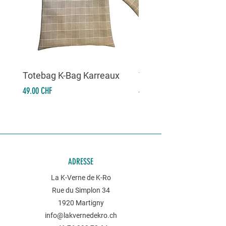
Totebag K-Bag Karreaux
Totebag K-Bag Skull 
Prix
Prix
49.00 CHF
49.00 CHF
ADRESSE
La K-Verne de K-Ro
Rue du Simplon 34
1920 Martigny
info@lakvernedekro.ch