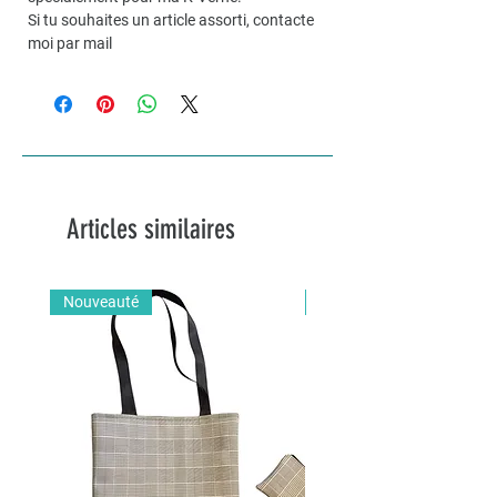
Si tu souhaites un article assorti, contacte
moi par mail
Articles similaires
Nouveauté
Nouveauté