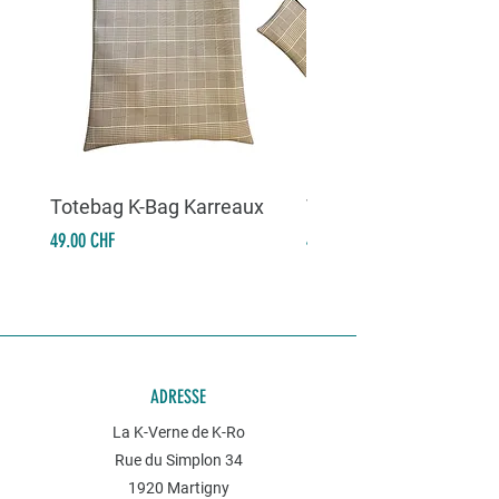
Totebag K-Bag Karreaux
Totebag K-Bag Skull 
Prix
Prix
49.00 CHF
49.00 CHF
ADRESSE
La K-Verne de K-Ro
Rue du Simplon 34
1920 Martigny