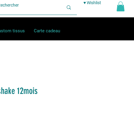
♥ Wishlist
stom tissus
Carte cadeau
shake 12mois