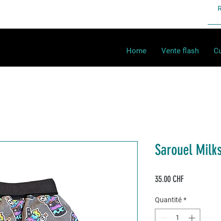
Home
Vente flash
Cu
Sarouel Milk
Prix
35.00 CHF
Quantité
*