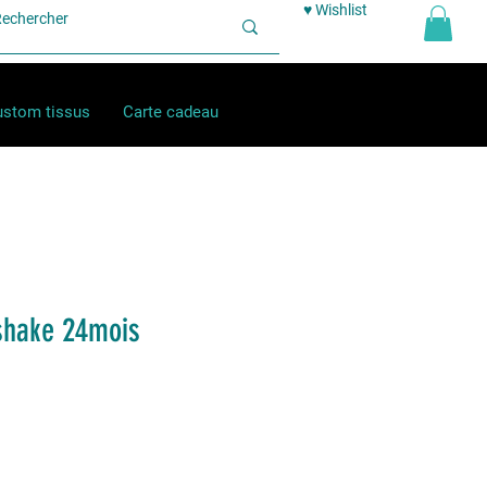
♥ Wishlist
stom tissus
Carte cadeau
shake 24mois