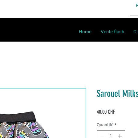
Home
Vente flash
Cu
Sarouel Milk
Prix
40.00 CHF
Quantité
*