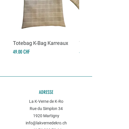
Totebag K-Bag Karreaux
Totebag K-Bag Skull 
Prix
Prix
49.00 CHF
49.00 CHF
ADRESSE
La K-Verne de K-Ro
Rue du Simplon 34
1920 Martigny
info@lakvernedekro.ch