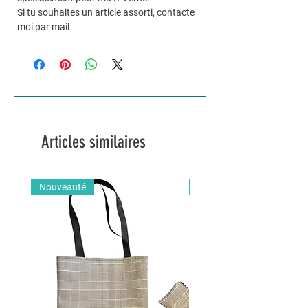
Si tu souhaites un article assorti, contacte
moi par mail
Articles similaires
Nouveauté
Nouveauté