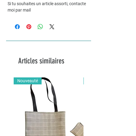
Si tu souhaites un article assorti, contacte
moi par mail
Articles similaires
Nouveauté
Nouveauté