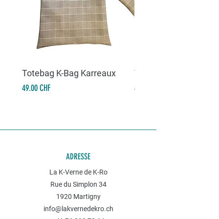
Totebag K-Bag Karreaux
Totebag K-Bag Skull 
Prix
Prix
49.00 CHF
49.00 CHF
ADRESSE
La K-Verne de K-Ro
Rue du Simplon 34
1920 Martigny
info@lakvernedekro.ch