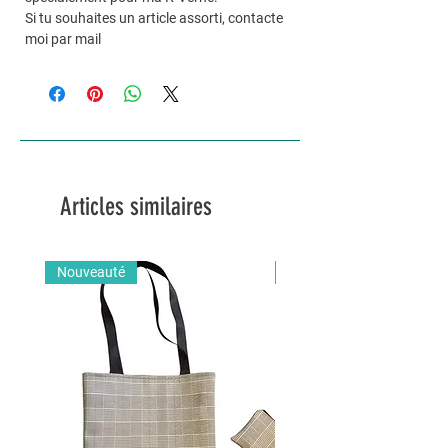
Si tu souhaites un article assorti, contacte
moi par mail
Articles similaires
Nouveauté
Nouveauté