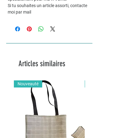
Si tu souhaites un article assorti, contacte
moi par mail
Articles similaires
Nouveauté
Nouveauté