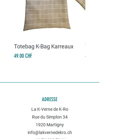
Totebag K-Bag Karreaux
Totebag K-Bag Skull 
Prix
Prix
49.00 CHF
49.00 CHF
ADRESSE
La K-Verne de K-Ro
Rue du Simplon 34
1920 Martigny
info@lakvernedekro.ch