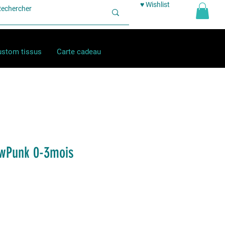
♥ Wishlist
stom tissus
Carte cadeau
owPunk 0-3mois