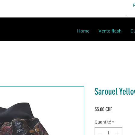
Home
Vente flash
Cu
Sarouel Yell
Prix
35.00 CHF
Quantité
*