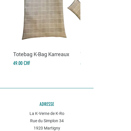
Totebag K-Bag Karreaux
Totebag K-Bag Skull 
Prix
Prix
49.00 CHF
49.00 CHF
ADRESSE
La K-Verne de K-Ro
Rue du Simplon 34
1920 Martigny